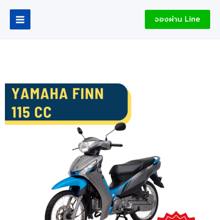
Skip
Main
to
จองผ่าน Line
Menu
content
le
le