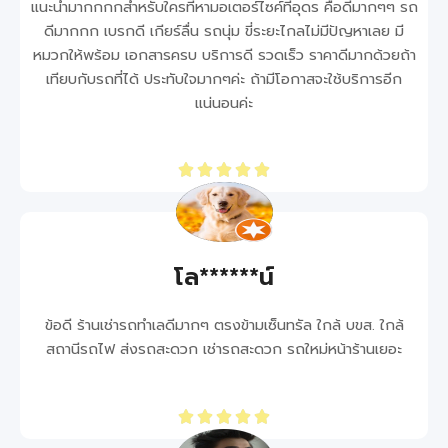
แนะนำมากกกกสำหรับใครที่หามอเตอร์ไซค์ที่อุดร คือดีมากๆๆ รถ
ดีมากกก เบรกดี เกียร์ลื่น รถนุ่ม ขี่ระยะไกลไม่มีปัญหาเลย มี
หมวกให้พร้อม เอกสารครบ บริการดี รวดเร็ว ราคาดีมากด้วยถ้า
เทียบกับรถที่ได้ ประทับใจมากๆค่ะ ถ้ามีโอกาสจะใช้บริการอีก
แน่นอนค่ะ
โล******น์
ข้อดี ร้านเช่ารถทำเลดีมากๆ ตรงข้ามเซ็นทรัล ใกล้ บขส. ใกล้
สถานีรถไฟ ส่งรถสะดวก เช่ารถสะดวก รถใหม่หน้าร้านเยอะ