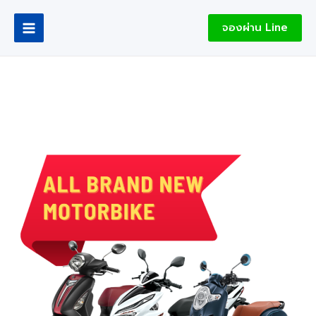
Skip
Main
to
จองผ่าน Line
Menu
content