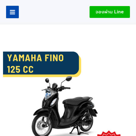
Skip
Main
to
จองผ่าน Line
Menu
content