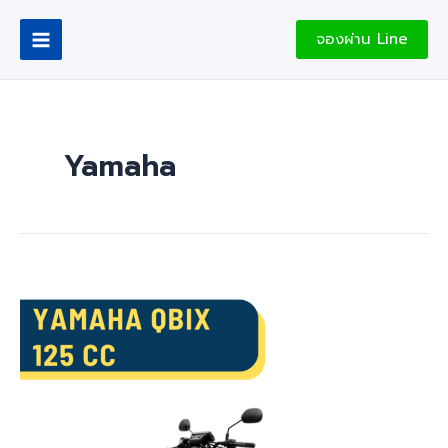
Skip
Main
to
จองผ่าน Line
Menu
content
Yamaha
Yamaha
Qbix
125
cc